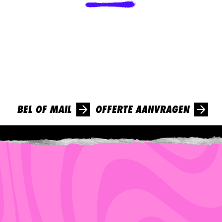
VAN
JE
HOREN
?
!
Enthousiast geworden van ons verhaal? Kom gerust met
ons in contact en ontvang vandaag nog een lading confetti
in je mailbox!
BEL OF MAIL
OFFERTE AANVRAGEN
INFO@DEBESTESCHOOL.NL