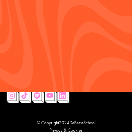
INFO@DEBESTESCHOOL.NL
085 200 62 15
WHATSAPP ONS
BOUW JE EIGEN
SCHOOLFEEST
schoolfeesten offertegenerator
ONTVANG INSPIRATIE
IN JE MAILBOX
laatste trends, updates en ontwikkelingen
© Copyright
2024
DeBesteSchool
Privacy & Cookies