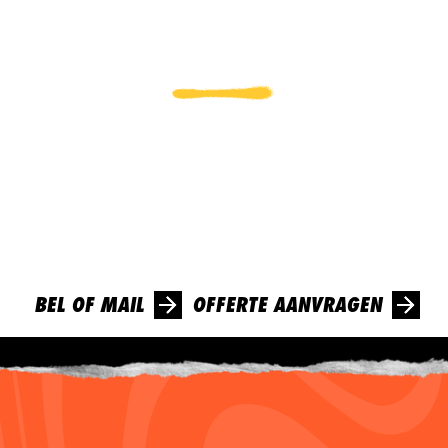
LAAT
VAN
JE
HOREN
?
!
Enthousiast geworden van ons verhaal? Kom gerust met
ons in contact en ontvang vandaag nog een lading confetti
in je mailbox!
BEL OF MAIL
OFFERTE AANVRAGEN