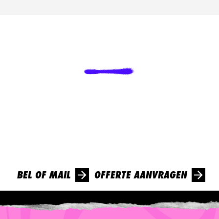
LAAT
VAN
JE
HOREN
?
!
Enthousiast geworden van ons verhaal? Kom gerust met
ons in contact en ontvang vandaag nog een lading confetti
in je mailbox!
BEL OF MAIL
OFFERTE AANVRAGEN