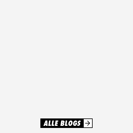
TIPS
WAAROM EEN JAARPLANNING
ONMISBAAR IS VOOR
SCHOOLFEESTEN ÉN
EVENEMENTEN!
Met een slimme jaarplanning voorkom je chaos rond
schoolfeesten en evenementen. Iedereen weet waar hij aan
toe is en de organisatie verloopt soepel.
LEES MEER
ALLE BLOGS