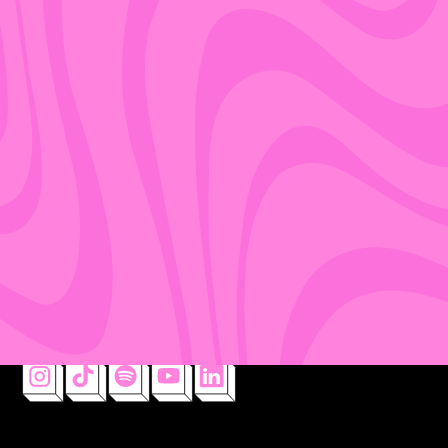
INFO@DEBESTESCHOOL.NL
085 200 62 15
WHATSAPP ONS
BOUW JE EIGEN
SCHOOLFEEST
schoolfeesten offertegenerator
ONTVANG INSPIRATIE
IN JE MAILBOX
laatste trends, updates en ontwikkelingen