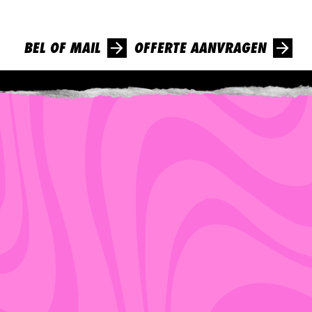
ons in contact en ontvang vandaag nog een lading confetti
in je mailbox!
BEL OF MAIL
OFFERTE AANVRAGEN
INFO@DEBESTESCHOOL.NL
085 200 62 15
WHATSAPP ONS
BOUW JE EIGEN
SCHOOLFEEST
schoolfeesten offertegenerator
ONTVANG INSPIRATIE