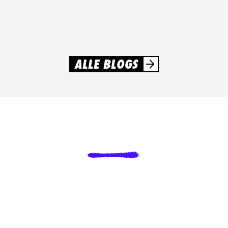
schoolfeesten en evenementen. Iedereen weet waar hij aan
toe is en de organisatie verloopt soepel.
LEES MEER
ALLE BLOGS
LAAT
VAN
JE
HOREN
?
!
Enthousiast geworden van ons verhaal? Kom gerust met